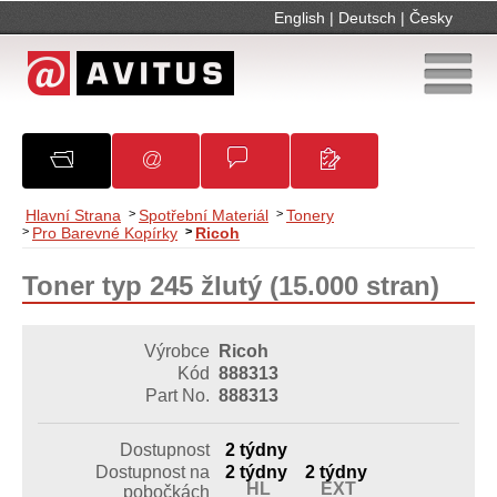
English
|
Deutsch
|
Česky
O společnosti
Oznámení
Obchodní podmínky
Kontakty
Hlavní Strana
>
Spotřební Materiál
>
Tonery
>
Pro Barevné Kopírky
>
Ricoh
Toner typ 245 žlutý (15.000 stran)
Výrobce
Ricoh
Kód
888313
Part No.
888313
Dostupnost
2 týdny
Dostupnost na
2 týdny
2 týdny
HL
EXT
pobočkách