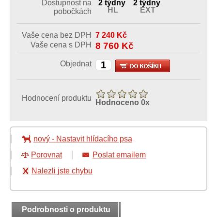
Dostupnost na
2 týdny
2 týdny
HL
EXT
pobočkách
Vaše cena bez DPH
7 240
Kč
Vaše cena s DPH
8 760
Kč
Objednat
Hodnocení produktu
Hodnoceno
0
x
nový
-
Nastavit hlídacího psa
Porovnat
Poslat emailem
Nalezli jste chybu
Podrobnosti o produktu