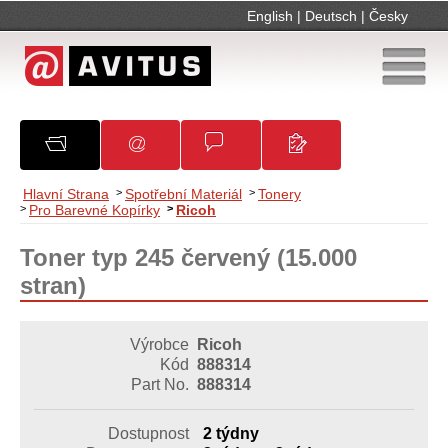
English
|
Deutsch
|
Česky
O společnosti
Oznámení
Obchodní podmínky
Kontakty
Hlavní Strana
>
Spotřební Materiál
>
Tonery
>
Pro Barevné Kopírky
>
Ricoh
Toner typ 245 červený (15.000
stran)
Výrobce
Ricoh
Kód
888314
Part No.
888314
Dostupnost
2 týdny