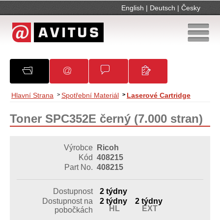
English
|
Deutsch
|
Česky
O společnosti
Oznámení
Obchodní podmínky
Kontakty
Hlavní Strana
>
Spotřební Materiál
>
Laserové Cartridge
Toner SPC352E černý (7.000 stran)
Výrobce
Ricoh
Kód
408215
Part No.
408215
Dostupnost
2 týdny
Dostupnost na
2 týdny
2 týdny
HL
EXT
pobočkách