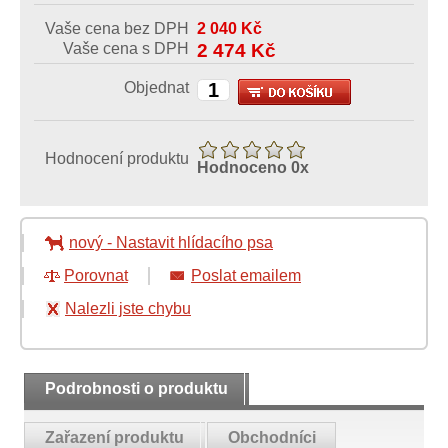
Vaše cena bez DPH
2 040
Kč
Vaše cena s DPH
2 474
Kč
Objednat
Hodnocení produktu
Hodnoceno
0
x
nový
-
Nastavit hlídacího psa
Porovnat
Poslat emailem
Nalezli jste chybu
Podrobnosti o produktu
Zařazení produktu
Obchodníci