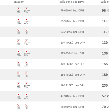
skladem
Vaše cena bez DPH
Vaše c
96 
79 630
Kč
bez DPH
HL
EXT
116
95 970
Kč
bez DPH
HL
EXT
112
93 260
Kč
bez DPH
HL
EXT
130
107 400
Kč
bez DPH
HL
EXT
136
113 050
Kč
bez DPH
HL
EXT
155
128 060
Kč
bez DPH
HL
EXT
189
156 480
Kč
bez DPH
HL
EXT
230
190 710
Kč
bez DPH
HL
EXT
57 
47 340
Kč
bez DPH
HL
EXT
70 
58 070
Kč
bez DPH
HL
EXT