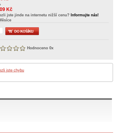
%
609
Kč
ezli jste jinde na internetu nižší cenu?
Informujte nás!
Měsíce
Hodnoceno
0
x
ezli jste chybu