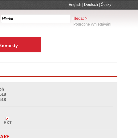
English
|
Deutsch
|
Česky
Podrobné vyhledávání
Kontakty
coh
518
518
L
EXT
30
Kč