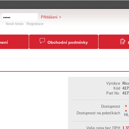
Přihlášení
Nové heslo
Registrace
mení
Obchodní podmínky
Výrobce
Ri
Kód
417
Part No.
417
Dostupnost
Dostupnost na pobočkách
H
Vaše cena bez DPH
1 3