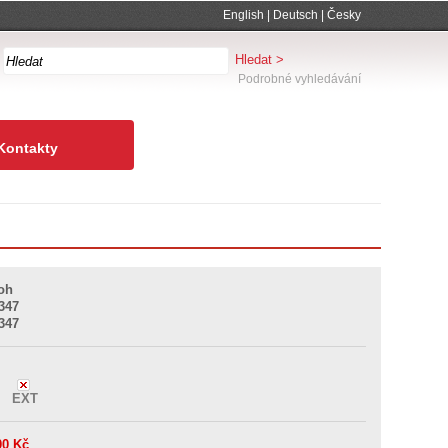
English
|
Deutsch
|
Česky
Podrobné vyhledávání
Kontakty
coh
347
347
L
EXT
00
Kč