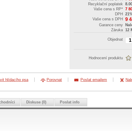
Recyklační poplatek
8.0
Vaše cena s RP*
7 8
DPH
21
Vaše cena s DPH
9 
Garance ceny
Nal
Záruka
12 
Objednat
Hodnocení produktu
vit hlídacího psa
Porovnat
Poslat emailem
Nal
chodníci
Diskuse (0)
Poslat info