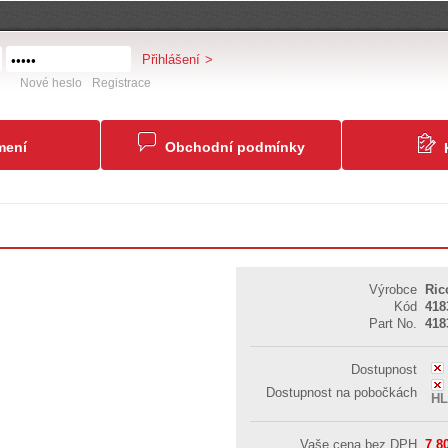
Přihlášení
Nové heslo
Registrace
mení
Obchodní podmínky
Výrobce
Ri
Kód
418
Part No.
418
Dostupnost
Dostupnost na pobočkách
H
Vaše cena bez DPH
7 8