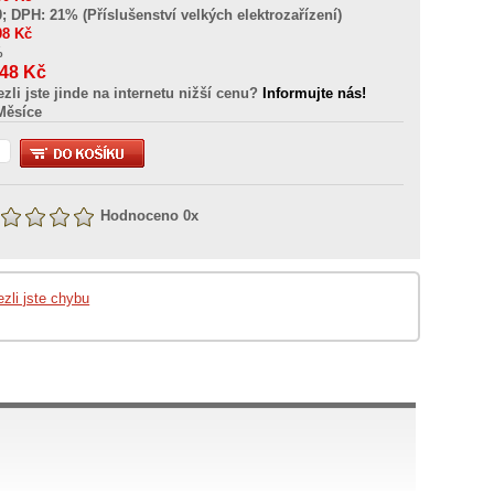
0
; DPH: 21% (Příslušenství velkých elektrozařízení)
08
Kč
%
448
Kč
ezli jste jinde na internetu nižší cenu?
Informujte nás!
Měsíce
Hodnoceno
0
x
ezli jste chybu