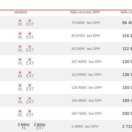
skladem
Vaše cena bez DPH
Vaše c
96 4
79 630
Kč
bez DPH
HL
EXT
116 
95 970
Kč
bez DPH
HL
EXT
112 
93 260
Kč
bez DPH
HL
EXT
130 
107 400
Kč
bez DPH
HL
EXT
136 
113 050
Kč
bez DPH
HL
EXT
155 
128 060
Kč
bez DPH
HL
EXT
189 
156 480
Kč
bez DPH
HL
EXT
230 
190 710
Kč
bez DPH
HL
EXT
2 týdny
2 týdny
2 71
2 240
Kč
bez DPH
HL
EXT