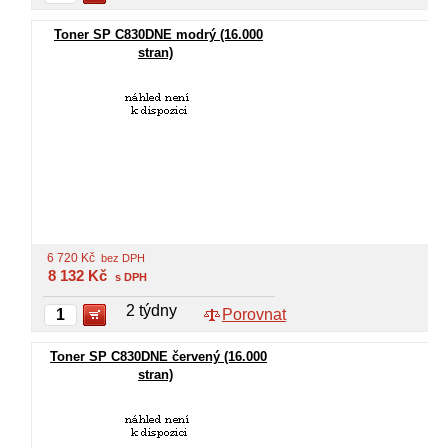
Toner SP C830DNE modrý (16.000
stran)
6 720
Kč
bez DPH
8 132
Kč
s DPH
2 týdny
Porovnat
Toner SP C830DNE červený (16.000
stran)