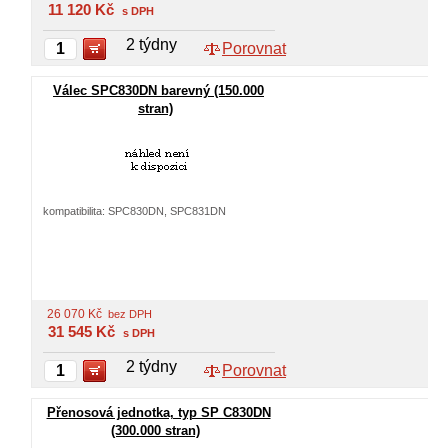
11 120
Kč
s DPH
2 týdny
Porovnat
Válec SPC830DN barevný (150.000
stran)
kompatibilita: SPC830DN, SPC831DN
26 070
Kč
bez DPH
31 545
Kč
s DPH
2 týdny
Porovnat
Přenosová jednotka, typ SP C830DN
(300.000 stran)