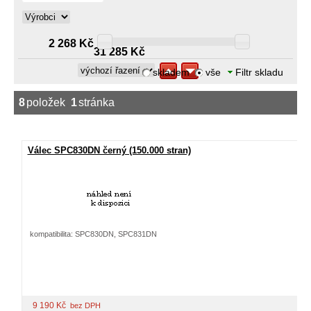
2 268 Kč
31 285 Kč
skladem
vše
Filtr skladu
8
položek
1
stránka
Válec SPC830DN černý (150.000 stran)
kompatibilita: SPC830DN, SPC831DN
9 190
Kč
bez DPH