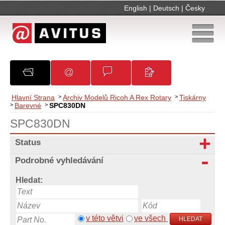
English
|
Deutsch
|
Česky
O společnosti
Oznámení
Obchodní podmínky
Kontakty
Hlavní Strana
>
Archiv Modelů Ricoh A Rex Rotary
>
Tiskárny
>
Barevné
>
SPC830DN
SPC830DN
Status
Podrobné vyhledávání
Hledat:
v této větvi
ve všech
HLEDAT