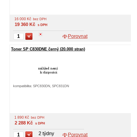
16 000
Kč
bez DPH
19 360
Kč
s DPH
Porovnat
Toner SP C830DNE černý (20.000 stran)
kompatibilita: SPC830DN, SPC831DN
1 890
Kč
bez DPH
2 288
Kč
s DPH
2 týdny
Porovnat