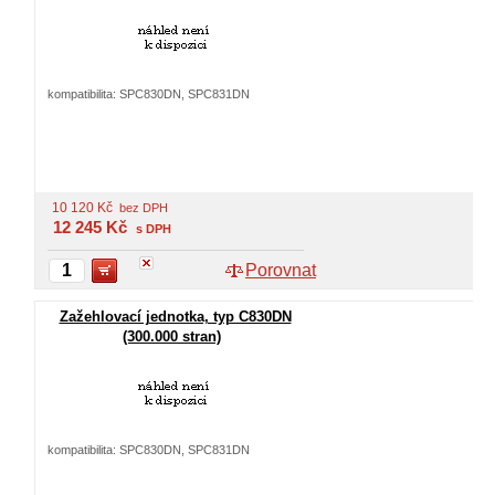
kompatibilita: SPC830DN, SPC831DN
10 120
Kč
bez DPH
12 245
Kč
s DPH
Porovnat
Zažehlovací jednotka, typ C830DN
(300.000 stran)
kompatibilita: SPC830DN, SPC831DN