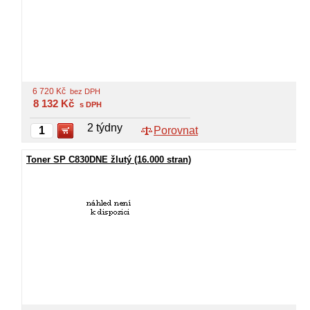
6 720
Kč
bez DPH
8 132
Kč
s DPH
2 týdny
Porovnat
Toner SP C830DNE žlutý (16.000 stran)