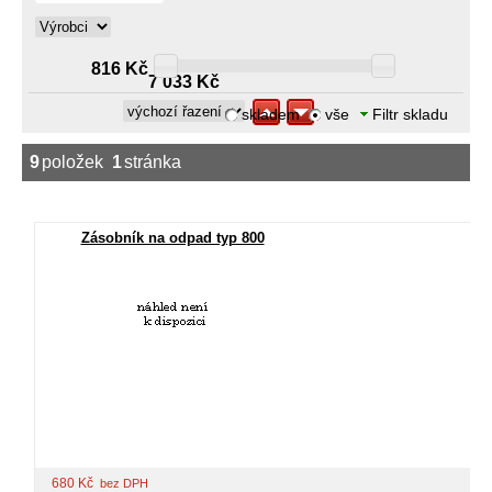
816 Kč
7 033 Kč
skladem
vše
Filtr skladu
9
položek
1
stránka
Zásobník na odpad typ 800
680
Kč
bez DPH