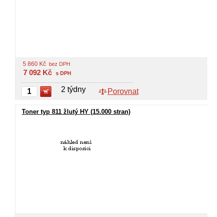
5 860
Kč
bez DPH
7 092
Kč
s DPH
2 týdny
Porovnat
Toner typ 811 žlutý HY (15.000 stran)