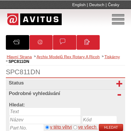
English
|
Deutsch
|
Česky
O společnosti
Oznámení
Obchodní podmínky
Kontakty
Hlavní Strana
>
Archiv Modelů Rex Rotary A Ricoh
>
Tiskárny
>
SPC811DN
SPC811DN
Status
Podrobné vyhledávání
Hledat:
v této větvi
ve všech
HLEDAT