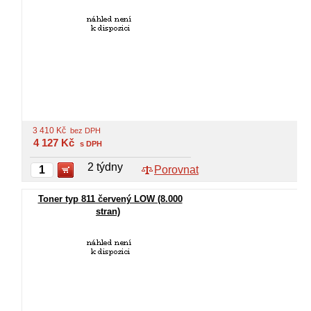
3 410
Kč
bez DPH
4 127
Kč
s DPH
2 týdny
Porovnat
Toner typ 811 červený LOW (8.000
stran)