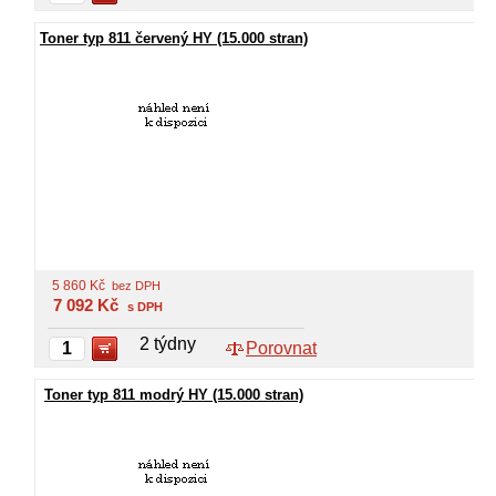
Toner typ 811 červený HY (15.000 stran)
5 860
Kč
bez DPH
7 092
Kč
s DPH
2 týdny
Porovnat
Toner typ 811 modrý HY (15.000 stran)