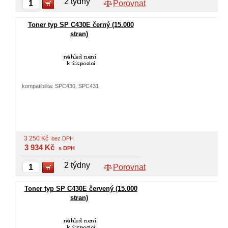
2 týdny
Porovnat
Toner typ SP C430E černý (15.000
stran)
kompatibilita: SPC430, SPC431
3 250
Kč
bez DPH
3 934
Kč
s DPH
2 týdny
Porovnat
Toner typ SP C430E červený (15.000
stran)