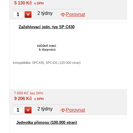
5 130
Kč
s DPH
2 týdny
Porovnat
Zažehlovací jedn. typ SP C430
kompatibilita: SPC430, SPC431 (120.000 stran)
7 600
Kč
bez DPH
9 206
Kč
s DPH
2 týdny
Porovnat
Jednotka přenosu (100.000 stran)