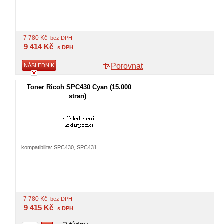
7 780
Kč
bez DPH
9 414
Kč
s DPH
Porovnat
NÁSLEDNÍK
Toner Ricoh SPC430 Cyan (15.000
stran)
kompatibilita: SPC430, SPC431
7 780
Kč
bez DPH
9 415
Kč
s DPH