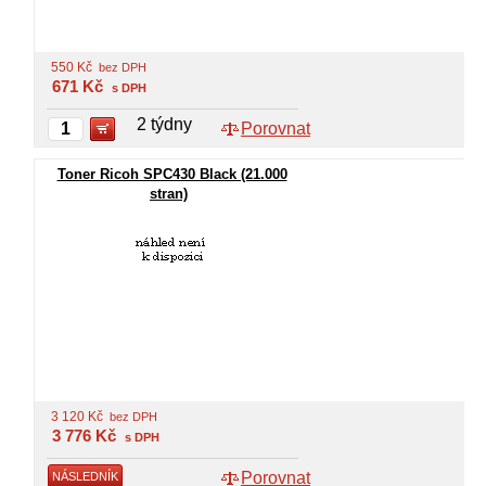
550
Kč
bez DPH
671
Kč
s DPH
2 týdny
Porovnat
Toner Ricoh SPC430 Black (21.000
stran)
3 120
Kč
bez DPH
3 776
Kč
s DPH
Porovnat
NÁSLEDNÍK