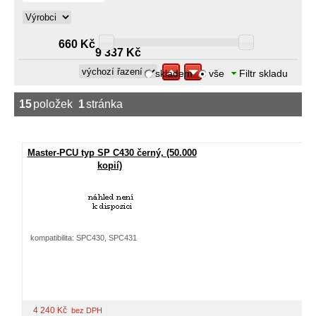
660 Kč
9 337 Kč
skladem
vše
Filtr skladu
15
položek
1
stránka
Master-PCU typ SP C430 černý, (50.000
kopií)
kompatibilita: SPC430, SPC431
4 240
Kč
bez DPH