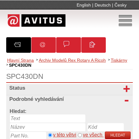
English
|
Deutsch
|
Česky
O společnosti
Oznámení
Obchodní podmínky
Kontakty
Hlavní Strana
>
Archiv Modelů Rex Rotary A Ricoh
>
Tiskárny
>
SPC430DN
SPC430DN
Status
Podrobné vyhledávání
Hledat:
v této větvi
ve všech
HLEDAT