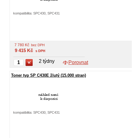
kompatibilita: SPC430, SPC431
7 780
Kč
bez DPH
9 415
Kč
s DPH
2 týdny
Porovnat
Toner typ SP C430E žlutý (15.000 stran)
kompatibilita: SPC430, SPC431